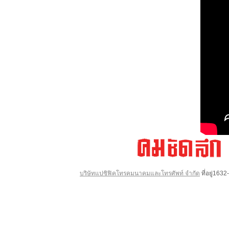
บริษัทแปซิฟิคโทรคมนาคมและโทรศัพท์ จำกัด
ที่อยู่16