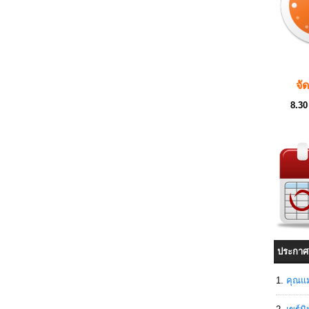
จั
8.30
ประกาศ
คุณแม