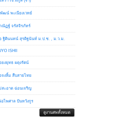
ินทรา เชวงกูล (จ๋า)
พัฒน์ พะเนียงเวทย์
ภณัฏฐ์ จรัสจิรภัทร์
อ ฐิตินนทน์ สุรดิฐนันท์ ม.ป.ช. , ม.ว.ม.
YO ISHII
อยงยุทธ ผดุงรัตน์
อจงลิ้ม สืบสายไทย
่สะอาด ฉ่อนเจริญ
่อไพศาล ปันทวังกูร