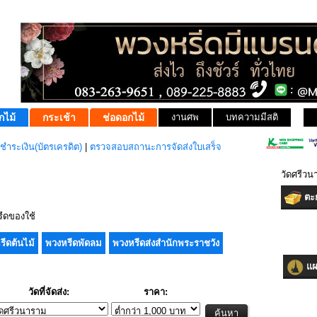
กไม้
กระเช้า
ช่อดอกไม้
งานศพ
บทความมีสติ
ชำระเงิน(บัตรเครดิต)
|
ตรวจสอบสถานะการจัดส่งใบเสร็จ
วัดศรีว
ตะก
ีดของใช้
รีดต้นไม้
พวงหรีดพัดลม
พวงหรีดส่งสำนักพระราชวัง
แผน
วัดที่จัดส่ง:
ราคา: