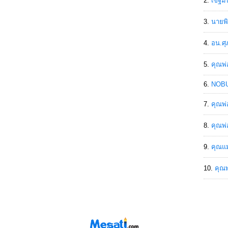
เขฐ์ม
นายพิ
อน.ศุ
คุณพ่
NOBU
คุณพ่
คุณพ่
คุณแม
คุณพ