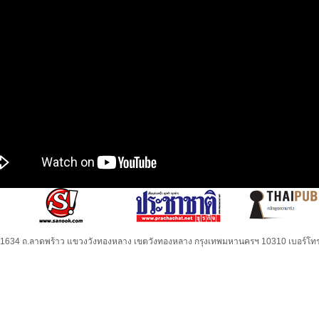
32-1634 ถ.ลาดพร้าว แขวงวังทองหลาง เขตวังทองหลาง กรุงเทพมหานครฯ 10310 เบอร์โทร