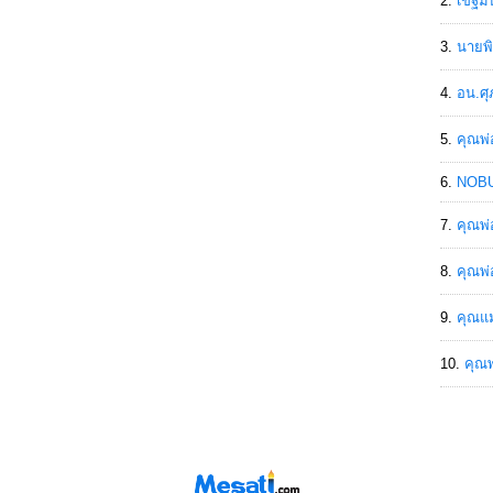
เขฐ์ม
นายพิ
อน.ศุ
คุณพ่
NOBU
คุณพ่
คุณพ่
คุณแม
คุณพ