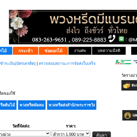
กไม้
กระเช้า
ช่อดอกไม้
งานศพ
บทความมีสติ
ชำระเงิน(บัตรเครดิต)
|
ตรวจสอบสถานะการจัดส่งใบเสร็จ
วัดรางม่
ตะก
ีดของใช้
รีดต้นไม้
พวงหรีดพัดลม
พวงหรีดส่งสำนักพระราชวัง
แผน
วัดที่จัดส่ง:
ราคา: