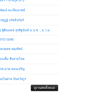
ินทรา เชวงกูล (จ๋า)
พัฒน์ พะเนียงเวทย์
ภณัฏฐ์ จรัสจิรภัทร์
อ ฐิตินนทน์ สุรดิฐนันท์ ม.ป.ช. , ม.ว.ม.
YO ISHII
อยงยุทธ ผดุงรัตน์
อจงลิ้ม สืบสายไทย
่สะอาด ฉ่อนเจริญ
่อไพศาล ปันทวังกูร