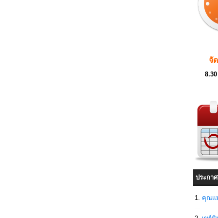
จั
8.30
ประกาศ
คุณแม