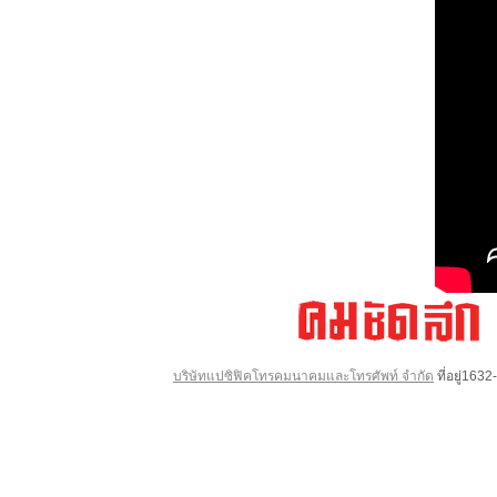
บริษัทแปซิฟิคโทรคมนาคมและโทรศัพท์ จำกัด
ที่อยู่16