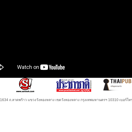
32-1634 ถ.ลาดพร้าว แขวงวังทองหลาง เขตวังทองหลาง กรุงเทพมหานครฯ 10310 เบอร์โทร