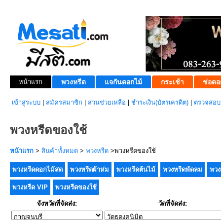
หน้าแรก
พวงหรีด
แจกันดอกไม้
กระเช้า
ช่อดอ
เข้าสู่ระบบ
|
สมัครสมาชิก
|
ส่วนช่วยเหลือ
|
ชำระเงิน(บัตรเครดิต)
|
ตรวจสอบส
พวงหรีดของใช้
หน้าแรก
>
สินค้าทั้งหมด
>
พวงหรีด
>พวงหรีดของใช้
พวงหรีดดอกไม้สด
พวงหรีดผ้าห่ม
พวงหรีดต้นไม้
พวงหรีดพัดลม
พวง
พวงหรีด VIP
พวงหรีดของใช้
จังหวัดที่จัดส่ง:
วัดที่จัดส่ง: