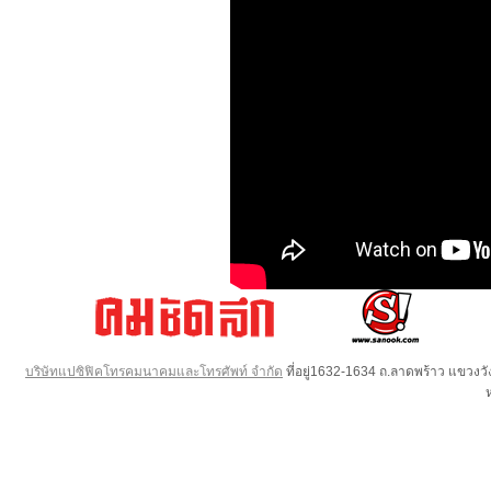
บริษัทแปซิฟิคโทรคมนาคมและโทรศัพท์ จำกัด
ที่อยู่1632-1634 ถ.ลาดพร้าว แขวง