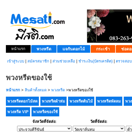
หน้าแรก
พวงหรีด
แจกันดอกไม้
กระเช้า
ช่อดอ
เข้าสู่ระบบ
|
สมัครสมาชิก
|
ส่วนช่วยเหลือ
|
ชำระเงิน(บัตรเครดิต)
|
ตรวจสอบส
พวงหรีดของใช้
หน้าแรก
>
สินค้าทั้งหมด
>
พวงหรีด
>พวงหรีดของใช้
พวงหรีดดอกไม้สด
พวงหรีดผ้าห่ม
พวงหรีดต้นไม้
พวงหรีดพัดลม
พวง
พวงหรีด VIP
พวงหรีดของใช้
จังหวัดที่จัดส่ง:
วัดที่จัดส่ง: