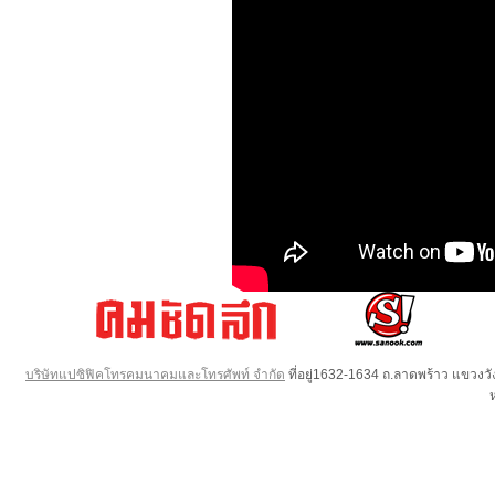
บริษัทแปซิฟิคโทรคมนาคมและโทรศัพท์ จำกัด
ที่อยู่1632-1634 ถ.ลาดพร้าว แขวง