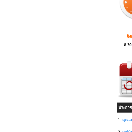
จั
8.30
ประกาศ
คุณแม