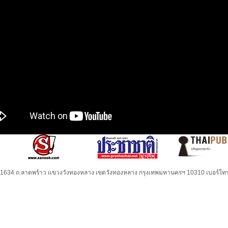
32-1634 ถ.ลาดพร้าว แขวงวังทองหลาง เขตวังทองหลาง กรุงเทพมหานครฯ 10310 เบอร์โทร