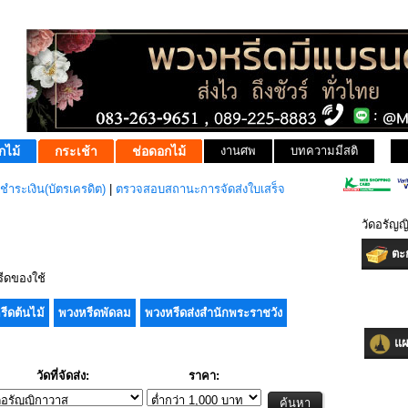
กไม้
กระเช้า
ช่อดอกไม้
งานศพ
บทความมีสติ
ชำระเงิน(บัตรเครดิต)
|
ตรวจสอบสถานะการจัดส่งใบเสร็จ
วัดอรัญญ
ตะก
ีดของใช้
รีดต้นไม้
พวงหรีดพัดลม
พวงหรีดส่งสำนักพระราชวัง
แผน
วัดที่จัดส่ง:
ราคา: