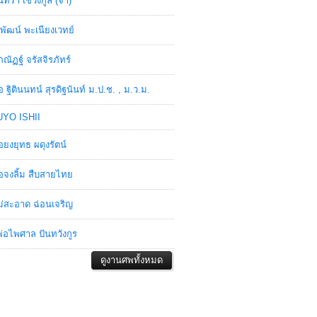
ินทรา เชวงกูล (จ๋า)
พัฒน์ พะเนียงเวทย์
ภณัฏฐ์ จรัสจิรภัทร์
อ ฐิตินนทน์ สุรดิฐนันท์ ม.ป.ช. , ม.ว.ม.
YO ISHII
อยงยุทธ ผดุงรัตน์
อจงลิ้ม สืบสายไทย
่สะอาด ฉ่อนเจริญ
่อไพศาล ปันทวังกูร