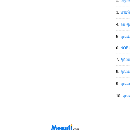
เขฐ์ม
นายพิ
อน.ศุ
คุณพ่
NOBU
คุณพ่
คุณพ่
คุณแม
คุณพ