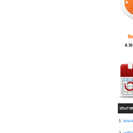
จั
8.30
ประกาศ
คุณแม