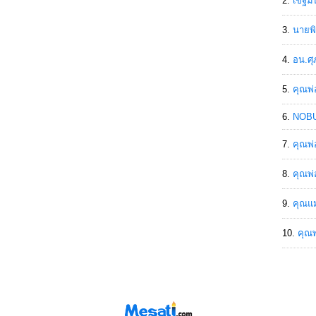
เขฐ์ม
นายพิ
อน.ศุ
คุณพ่
NOBU
คุณพ่
คุณพ่
คุณแม
คุณพ