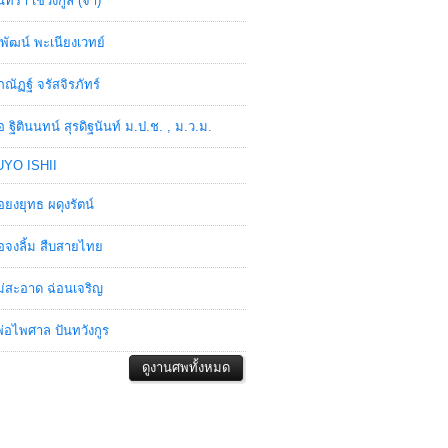
ินทรา เชวงกูล (จ๋า)
พัฒน์ พะเนียงเวทย์
ภณัฏฐ์ จรัสจิรภัทร์
อ ฐิตินนทน์ สุรดิฐนันท์ ม.ป.ช. , ม.ว.ม.
YO ISHII
อยงยุทธ ผดุงรัตน์
อจงลิ้ม สืบสายไทย
่สะอาด ฉ่อนเจริญ
่อไพศาล ปันทวังกูร