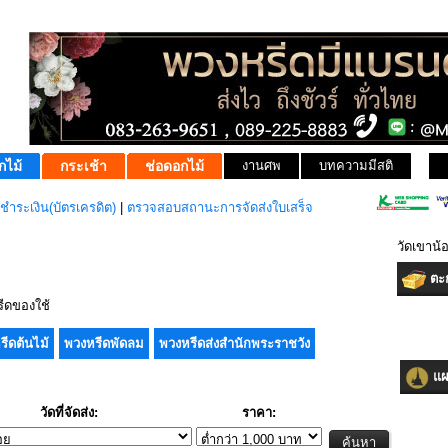
กไม้
กระเช้า
ช่อดอกไม้
งานศพ
บทความมีสติ
ชำระเงิน(บัตรเครดิต)
|
ตรวจสอบสถานะการจัดส่งใบเสร็จ
วัดเขาน้
ตะก
ีดของใช้
รีดต้นไม้
พวงหรีดพัดลม
พวงหรีดส่งสำนักพระราชวัง
แผน
วัดที่จัดส่ง:
ราคา: