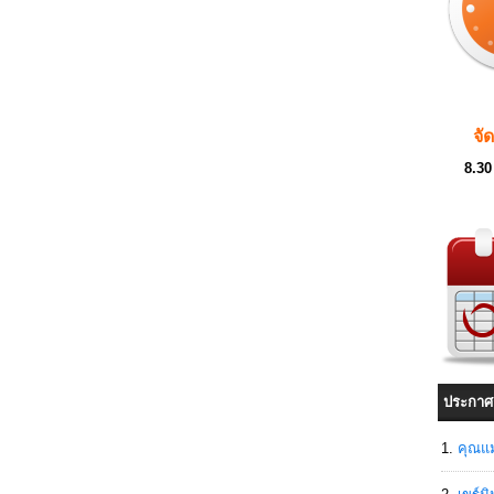
จั
8.30
ประกาศ
คุณแม