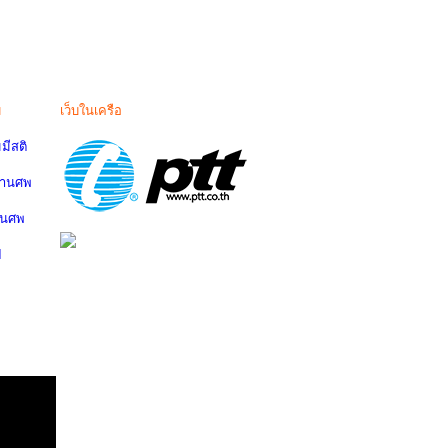
ม
เว็บในเครือ
มีสติ
งานศพ
านศพ
ป