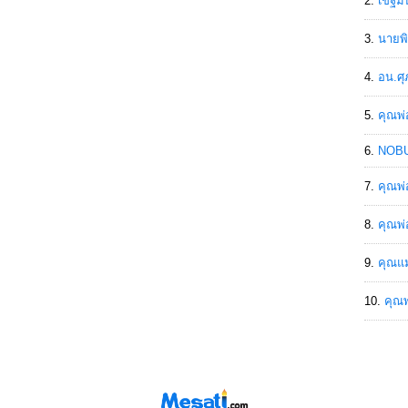
เขฐ์ม
นายพิ
อน.ศุ
คุณพ่
NOBU
คุณพ่
คุณพ่
คุณแม
คุณพ