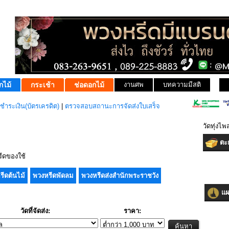
กไม้
กระเช้า
ช่อดอกไม้
งานศพ
บทความมีสติ
ชำระเงิน(บัตรเครดิต)
|
ตรวจสอบสถานะการจัดส่งใบเสร็จ
วัดทุ่งไ
ตะก
ีดของใช้
รีดต้นไม้
พวงหรีดพัดลม
พวงหรีดส่งสำนักพระราชวัง
แผน
วัดที่จัดส่ง:
ราคา: