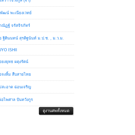
ินทรา เชวงกูล (จ๋า)
พัฒน์ พะเนียงเวทย์
ภณัฏฐ์ จรัสจิรภัทร์
อ ฐิตินนทน์ สุรดิฐนันท์ ม.ป.ช. , ม.ว.ม.
YO ISHII
อยงยุทธ ผดุงรัตน์
อจงลิ้ม สืบสายไทย
่สะอาด ฉ่อนเจริญ
่อไพศาล ปันทวังกูร