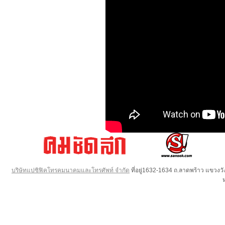
บริษัทแปซิฟิคโทรคมนาคมและโทรศัพท์ จำกัด
ที่อยู่1632-1634 ถ.ลาดพร้าว แขวง