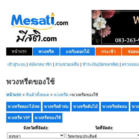
หน้าแรก
พวงหรีด
แจกันดอกไม้
กระเช้า
ช่อดอ
เข้าสู่ระบบ
|
สมัครสมาชิก
|
ส่วนช่วยเหลือ
|
ชำระเงิน(บัตรเครดิต)
|
ตรวจสอบส
พวงหรีดของใช้
หน้าแรก
>
สินค้าทั้งหมด
>
พวงหรีด
>พวงหรีดของใช้
พวงหรีดดอกไม้สด
พวงหรีดผ้าห่ม
พวงหรีดต้นไม้
พวงหรีดพัดลม
พวง
พวงหรีด VIP
พวงหรีดของใช้
จังหวัดที่จัดส่ง:
วัดที่จัดส่ง: