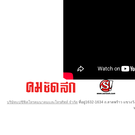
บริษัทแปซิฟิคโทรคมนาคมและโทรศัพท์ จำกัด
ที่อยู่1632-1634 ถ.ลาดพร้าว แขวง