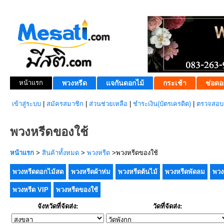
หน้าแรก
พวงหรีด
แจกันดอกไม้
กระเช้า
ช่อดอ
เข้าสู่ระบบ
|
สมัครสมาชิก
|
ส่วนช่วยเหลือ
|
ชำระเงิน(บัตรเครดิต)
|
ตรวจสอบส
พวงหรีดของใช้
หน้าแรก
>
สินค้าทั้งหมด
>
พวงหรีด
>พวงหรีดของใช้
พวงหรีดดอกไม้สด
พวงหรีดผ้าห่ม
พวงหรีดต้นไม้
พวงหรีดพัดลม
พวง
พวงหรีด VIP
พวงหรีดของใช้
จังหวัดที่จัดส่ง:
วัดที่จัดส่ง: