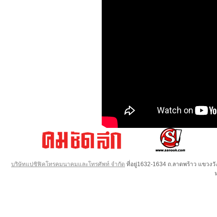
บริษัทแปซิฟิคโทรคมนาคมและโทรศัพท์ จำกัด
ที่อยู่1632-1634 ถ.ลาดพร้าว แขวง