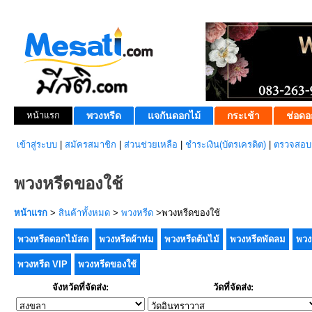
หน้าแรก
พวงหรีด
แจกันดอกไม้
กระเช้า
ช่อดอ
เข้าสู่ระบบ
|
สมัครสมาชิก
|
ส่วนช่วยเหลือ
|
ชำระเงิน(บัตรเครดิต)
|
ตรวจสอบส
พวงหรีดของใช้
หน้าแรก
>
สินค้าทั้งหมด
>
พวงหรีด
>พวงหรีดของใช้
พวงหรีดดอกไม้สด
พวงหรีดผ้าห่ม
พวงหรีดต้นไม้
พวงหรีดพัดลม
พวง
พวงหรีด VIP
พวงหรีดของใช้
จังหวัดที่จัดส่ง:
วัดที่จัดส่ง: