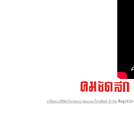
บริษัทแปซิฟิคโทรคมนาคมและโทรศัพท์ จำกัด
ที่อยู่16