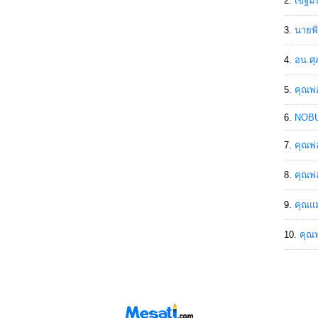
เขฐ์ม
นายพิ
อน.ศุ
คุณพ่
NOBU
คุณพ่
คุณพ่
คุณแม
คุณพ