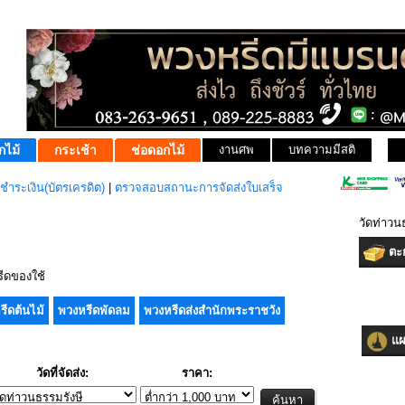
กไม้
กระเช้า
ช่อดอกไม้
งานศพ
บทความมีสติ
ชำระเงิน(บัตรเครดิต)
|
ตรวจสอบสถานะการจัดส่งใบเสร็จ
วัดท่าวน
ตะก
ีดของใช้
รีดต้นไม้
พวงหรีดพัดลม
พวงหรีดส่งสำนักพระราชวัง
แผน
วัดที่จัดส่ง:
ราคา: