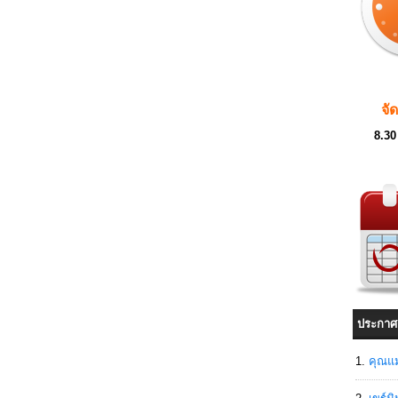
จั
8.30
ประกาศ
คุณแม