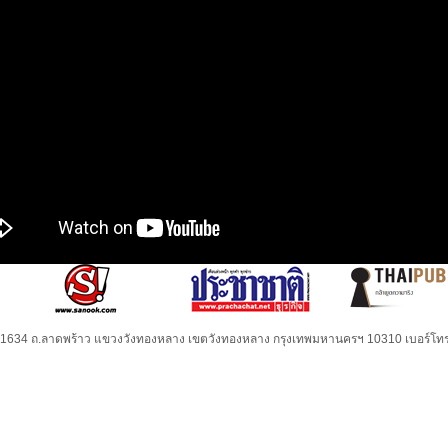
32-1634 ถ.ลาดพร้าว แขวงวังทองหลาง เขตวังทองหลาง กรุงเทพมหานครฯ 10310 เบอร์โทร