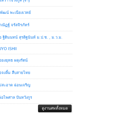
ินทรา เชวงกูล (จ๋า)
พัฒน์ พะเนียงเวทย์
ภณัฏฐ์ จรัสจิรภัทร์
อ ฐิตินนทน์ สุรดิฐนันท์ ม.ป.ช. , ม.ว.ม.
YO ISHII
อยงยุทธ ผดุงรัตน์
อจงลิ้ม สืบสายไทย
่สะอาด ฉ่อนเจริญ
่อไพศาล ปันทวังกูร