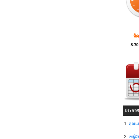
จั
8.30
ประกาศ
คุณแม
เขฐ์ม