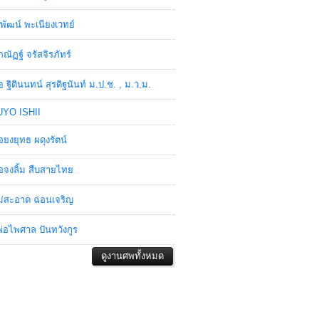
พัฒน์ พะเนียงเวทย์
ภณัฏฐ์ จรัสจิรภัทร์
อ ฐิตินนทน์ สุรดิฐนันท์ ม.ป.ช. , ม.ว.ม.
YO ISHII
อยงยุทธ ผดุงรัตน์
อจงลิ้ม สืบสายไทย
่สะอาด ฉ่อนเจริญ
่อไพศาล ปันทวังกูร