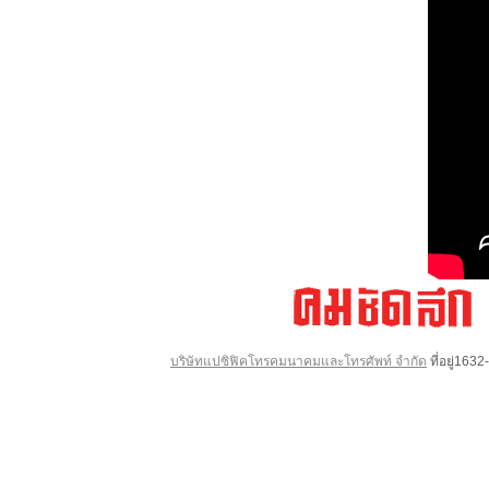
บริษัทแปซิฟิคโทรคมนาคมและโทรศัพท์ จำกัด
ที่อยู่16