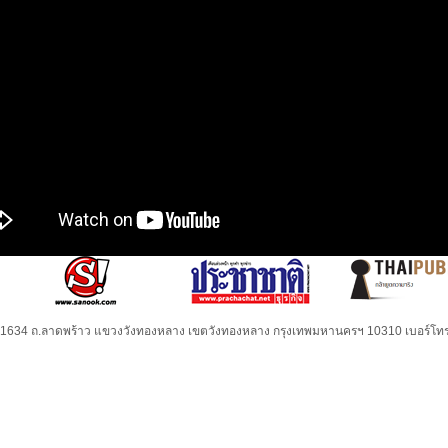
32-1634 ถ.ลาดพร้าว แขวงวังทองหลาง เขตวังทองหลาง กรุงเทพมหานครฯ 10310 เบอร์โทร