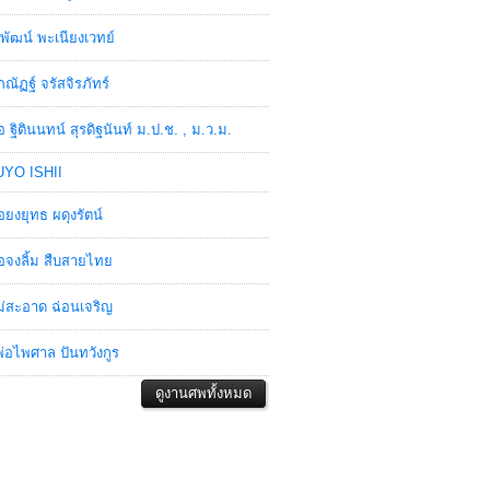
พัฒน์ พะเนียงเวทย์
ภณัฏฐ์ จรัสจิรภัทร์
อ ฐิตินนทน์ สุรดิฐนันท์ ม.ป.ช. , ม.ว.ม.
YO ISHII
อยงยุทธ ผดุงรัตน์
อจงลิ้ม สืบสายไทย
่สะอาด ฉ่อนเจริญ
่อไพศาล ปันทวังกูร