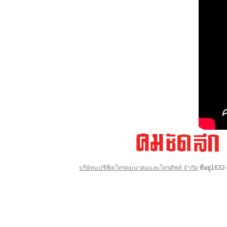
บริษัทแปซิฟิคโทรคมนาคมและโทรศัพท์ จำกัด
ที่อยู่16