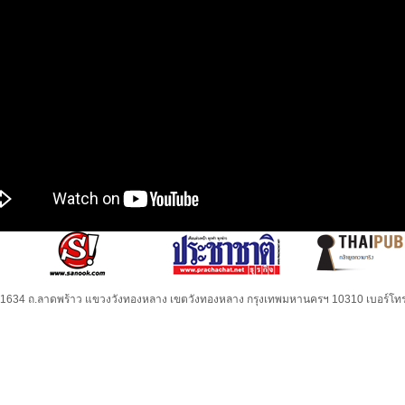
32-1634 ถ.ลาดพร้าว แขวงวังทองหลาง เขตวังทองหลาง กรุงเทพมหานครฯ 10310 เบอร์โทร