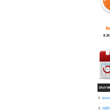
จั
8.30
ประกาศ
คุณแม
เขฐ์ม