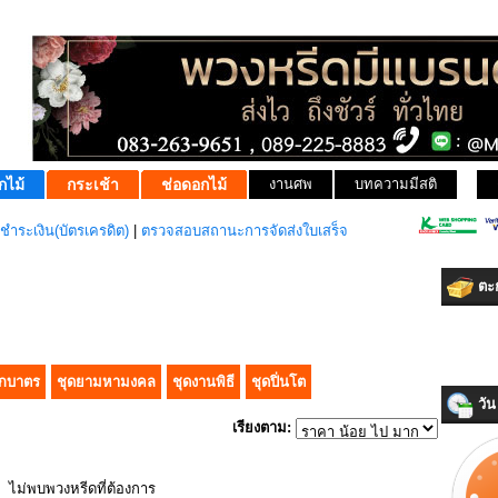
กไม้
กระเช้า
ช่อดอกไม้
งานศพ
บทความมีสติ
ชำระเงิน(บัตรเครดิต)
|
ตรวจสอบสถานะการจัดส่งใบเสร็จ
ตะก
ักบาตร
ชุดยามหามงคล
ชุดงานพิธี
ชุดปิ่นโต
วัน 
เรียงตาม:
ไม่พบพวงหรีดที่ต้องการ