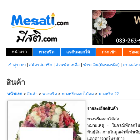
หน้าแรก
พวงหรีด
แจกันดอกไม้
กระเช้า
ช่อดอ
เข้าสู่ระบบ
|
สมัครสมาชิก
|
ส่วนช่วยเหลือ
|
ชำระเงิน(บัตรเครดิต)
|
ตรวจสอบส
สินค้า
หน้าแรก
>
สินค้า
>
พวงหรีด
>
พวงหรีดดอกไม้สด
>
พวงหรีด 22
รายละเอียดสินค้า
พวงหรีดดอกไม้สด
หมายเหตุ - ในกรณีที่ดอกไ
พันธุ์อื่น ภายในมูลค่าที่เท่า
แตกต่างจากในรูปบ้าง