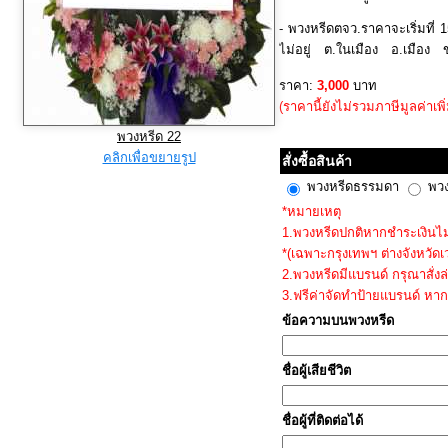
- พวงหรีดตจว.ราคาจะเริ่มที่ 
ไม่อยู่ ต.ในเมือง อ.เมือง
@mesati.com เพื่อเช็คสถานที่
ราคา:
3,000
บาท
นั้น ก่อนทำการสั่งซื้อ
(ราคานี้ยังไม่รวมภาษีมูลค่าเพิ
พวงหรีด 22
คลิกเพื่อขยายรูป
สั่งซื้อสินค้า
พวงหรีดธรรมดา
พวง
*หมายเหตุ
1.พวงหรีดปกติหากชำระเงินไม่เ
*(เฉพาะกรุงเทพฯ ต่างจังหวัด
2.พวงหรีดมีแบรนด์ กรุณาสั่งล
3.ฟรีค่าจัดทำป้ายแบรนด์ หาก
ข้อความบนพวงหรีด
ชื่อผู้เสียชีวิต
ชื่อผู้ที่ติดต่อได้