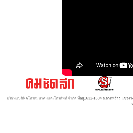
บริษัทแปซิฟิคโทรคมนาคมและโทรศัพท์ จำกัด
ที่อยู่1632-1634 ถ.ลาดพร้าว แขวง