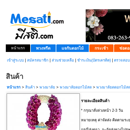
หน้าแรก
พวงหรีด
แจกันดอกไม้
กระเช้า
ช่อดอ
เข้าสู่ระบบ
|
สมัครสมาชิก
|
ส่วนช่วยเหลือ
|
ชำระเงิน(บัตรเครดิต)
|
ตรวจสอบส
สินค้า
หน้าแรก
>
สินค้า
>
พวงมาลัย
>
พวงมาลัยดอกไม้สด
>
พวงมาลัยดดอกไม้สด
รายละเอียดสินค้า
* กรุณาสั่งล่วงหน้า 2-3 วัน
หมายเหตุ ค่าจัดส่ง คิดตามระ
กรณีส่งตจว. จะจัดส่งทางไปรษ