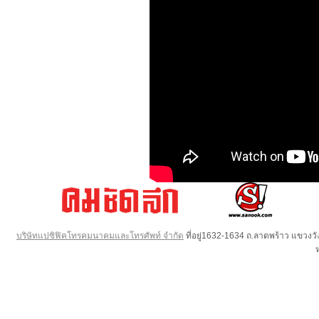
บริษัทแปซิฟิคโทรคมนาคมและโทรศัพท์ จำกัด
ที่อยู่1632-1634 ถ.ลาดพร้าว แขวง