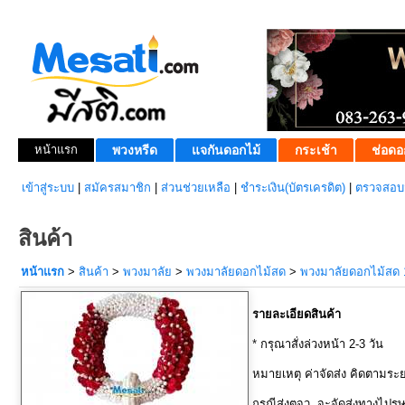
หน้าแรก
พวงหรีด
แจกันดอกไม้
กระเช้า
ช่อดอ
เข้าสู่ระบบ
|
สมัครสมาชิก
|
ส่วนช่วยเหลือ
|
ชำระเงิน(บัตรเครดิต)
|
ตรวจสอบส
สินค้า
หน้าแรก
>
สินค้า
>
พวงมาลัย
>
พวงมาลัยดอกไม้สด
>
พวงมาลัยดอกไม้สด 
รายละเอียดสินค้า
* กรุณาสั่งล่วงหน้า 2-3 วัน
หมายเหตุ ค่าจัดส่ง คิดตามระ
กรณีส่งตจว. จะจัดส่งทางไปรษ