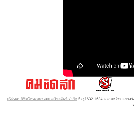
บริษัทแปซิฟิคโทรคมนาคมและโทรศัพท์ จำกัด
ที่อยู่1632-1634 ถ.ลาดพร้าว แขวง