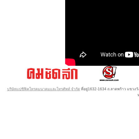
บริษัทแปซิฟิคโทรคมนาคมและโทรศัพท์ จำกัด
ที่อยู่1632-1634 ถ.ลาดพร้าว แขวง