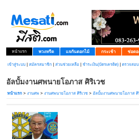
หน้าแรก
พวงหรีด
แจกันดอกไม้
กระเช้า
ช่อดอ
เข้าสู่ระบบ
|
สมัครสมาชิก
|
ส่วนช่วยเหลือ
|
ชำระเงิน(บัตรเครดิต)
|
ตรวจสอบส
อัลบั้มงานศพนายโอภาส ศิริเวช
หน้าแรก
>
งานศพ
>
งานศพนายโอภาส ศิริเวช
>
อัลบั้มงานศพนายโอภาส ศิ