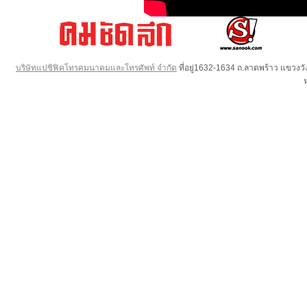
บริษัทแปซิฟิคโทรคมนาคมและโทรศัพท์ จำกัด
ที่อยู่1632-1634 ถ.ลาดพร้าว แขวง