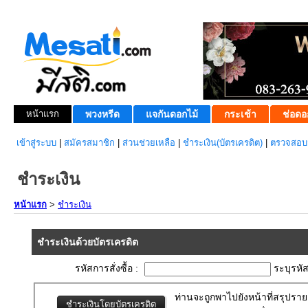
หน้าแรก
พวงหรีด
แจกันดอกไม้
กระเช้า
ช่อดอ
เข้าสู่ระบบ
|
สมัครสมาชิก
|
ส่วนช่วยเหลือ
|
ชำระเงิน(บัตรเครดิต)
|
ตรวจสอบส
ชำระเงิน
หน้าแรก
>
ชำระเงิน
ชำระเงินด้วยบัตรเครดิต
รหัสการสั่งซื้อ :
ระบุรหั
ท่านจะถูกพาไปยังหน้าที่สรุปราย