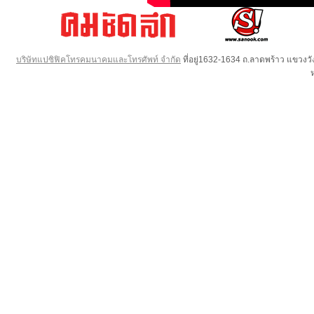
บริษัทแปซิฟิคโทรคมนาคมและโทรศัพท์ จำกัด
ที่อยู่1632-1634 ถ.ลาดพร้าว แขวง