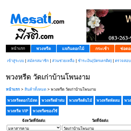
หน้าแรก
พวงหรีด
แจกันดอกไม้
กระเช้า
ช่อดอ
เข้าสู่ระบบ
|
สมัครสมาชิก
|
ส่วนช่วยเหลือ
|
ชำระเงิน(บัตรเครดิต)
|
ตรวจสอบส
พวงหรีด วัดเก่าบ้านโพนงาม
หน้าแรก
>
สินค้าทั้งหมด
> พวงหรีด วัดเก่าบ้านโพนงาม
พวงหรีดดอกไม้สด
พวงหรีดผ้าห่ม
พวงหรีดต้นไม้
พวงหรีดพัดลม
พวง
พวงหรีด VIP
พวงหรีดของใช้
จังหวัดที่จัดส่ง:
วัดที่จัดส่ง: