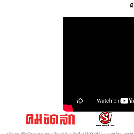
ม
บริษัทแปซิฟิคโทรคมนาคมและโทรศัพท์ จำกัด
ที่อยู่1632-1634 ถ.ลาดพร้าว แขวง