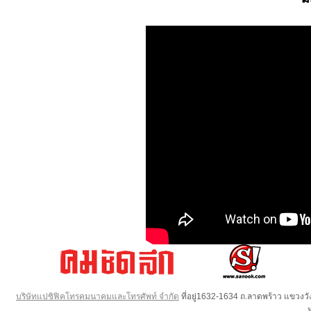
บริษัทแปซิฟิคโทรคมนาคมและโทรศัพท์ จำกัด
ที่อยู่1632-1634 ถ.ลาดพร้าว แขวง