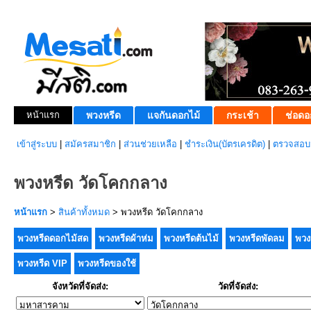
หน้าแรก
พวงหรีด
แจกันดอกไม้
กระเช้า
ช่อดอ
เข้าสู่ระบบ
|
สมัครสมาชิก
|
ส่วนช่วยเหลือ
|
ชำระเงิน(บัตรเครดิต)
|
ตรวจสอบส
พวงหรีด วัดโคกกลาง
หน้าแรก
>
สินค้าทั้งหมด
> พวงหรีด วัดโคกกลาง
พวงหรีดดอกไม้สด
พวงหรีดผ้าห่ม
พวงหรีดต้นไม้
พวงหรีดพัดลม
พวง
พวงหรีด VIP
พวงหรีดของใช้
จังหวัดที่จัดส่ง:
วัดที่จัดส่ง: