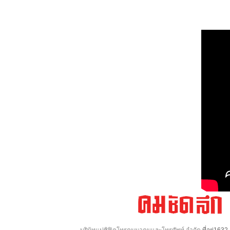
บริษัทแปซิฟิคโทรคมนาคมและโทรศัพท์ จำกัด
ที่อยู่16