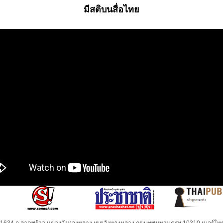
มีสติบนสื่อไทย
32-1634 ถ.ลาดพร้าว แขวงวังทองหลาง เขตวังทองหลาง กรุงเทพมหานครฯ 10310 เบอร์โทร