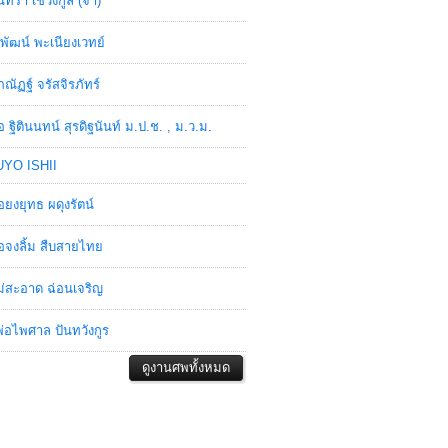
ินทรา เชวงกูล (จ๋า)
พัฒน์ พะเนียงเวทย์
ภณัฏฐ์ จรัสจิรภัทร์
อ ฐิตินนทน์ สุรดิฐนันท์ ม.ป.ช. , ม.ว.ม.
YO ISHII
อยงยุทธ ผดุงรัตน์
อจงลิ้ม สืบสายไทย
่สะอาด ฉ่อนเจริญ
่อไพศาล ปันทวังกูร