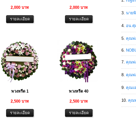
เขฐ์ม
2,000 บาท
2,000 บาท
นายพิ
อน.ศุ
คุณพ่
NOBU
คุณพ่
คุณพ่
คุณแม
พวงหรีด 1
พวงหรีด 40
คุณพ
2,500 บาท
2,500 บาท