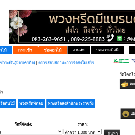
กไม้
กระเช้า
ช่อดอกไม้
งานศพ
บทความมีสติ
ชำระเงิน(บัตรเครดิต)
|
ตรวจสอบสถานะการจัดส่งใบเสร็จ
วัดโคกไร
ตะก
ร่
รีดต้นไม้
พวงหรีดพัดลม
พวงหรีดส่งสำนักพระราชวัง
แผน
วัดที่จัดส่ง:
ราคา: