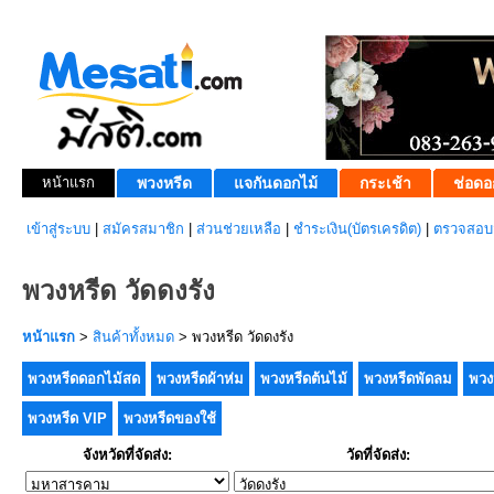
หน้าแรก
พวงหรีด
แจกันดอกไม้
กระเช้า
ช่อดอ
เข้าสู่ระบบ
|
สมัครสมาชิก
|
ส่วนช่วยเหลือ
|
ชำระเงิน(บัตรเครดิต)
|
ตรวจสอบส
พวงหรีด วัดดงรัง
หน้าแรก
>
สินค้าทั้งหมด
> พวงหรีด วัดดงรัง
พวงหรีดดอกไม้สด
พวงหรีดผ้าห่ม
พวงหรีดต้นไม้
พวงหรีดพัดลม
พวง
พวงหรีด VIP
พวงหรีดของใช้
จังหวัดที่จัดส่ง:
วัดที่จัดส่ง: