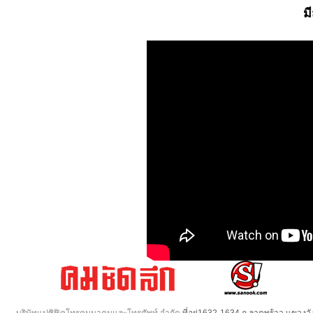
ม
บริษัทแปซิฟิคโทรคมนาคมและโทรศัพท์ จำกัด
ที่อยู่1632-1634 ถ.ลาดพร้าว แขวง