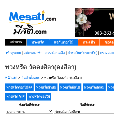
หน้าแรก
พวงหรีด
แจกันดอกไม้
กระเช้า
ช่อดอ
เข้าสู่ระบบ
|
สมัครสมาชิก
|
ส่วนช่วยเหลือ
|
ชำระเงิน(บัตรเครดิต)
|
ตรวจสอบส
พวงหรีด วัดดงศิลา(ดงสีลา)
หน้าแรก
>
สินค้าทั้งหมด
> พวงหรีด วัดดงศิลา(ดงสีลา)
พวงหรีดดอกไม้สด
พวงหรีดผ้าห่ม
พวงหรีดต้นไม้
พวงหรีดพัดลม
พวง
พวงหรีด VIP
พวงหรีดของใช้
จังหวัดที่จัดส่ง:
วัดที่จัดส่ง: