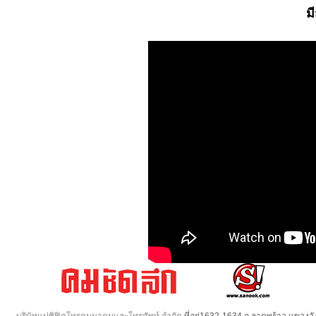
ม
บริษัทแปซิฟิคโทรคมนาคมและโทรศัพท์ จำกัด
ที่อยู่1632-1634 ถ.ลาดพร้าว แขวง