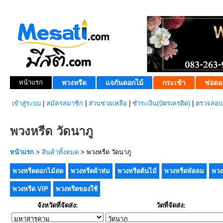
หน้าแรก
พวงหรีด
แจกันดอกไม้
กระเช้า
ช่อดอ
เข้าสู่ระบบ
|
สมัครสมาชิก
|
ส่วนช่วยเหลือ
|
ชำระเงิน(บัตรเครดิต)
|
ตรวจสอบส
พวงหรีด วัดนาภู
หน้าแรก
>
สินค้าทั้งหมด
> พวงหรีด วัดนาภู
พวงหรีดดอกไม้สด
พวงหรีดผ้าห่ม
พวงหรีดต้นไม้
พวงหรีดพัดลม
พวง
พวงหรีด VIP
พวงหรีดของใช้
จังหวัดที่จัดส่ง:
วัดที่จัดส่ง: