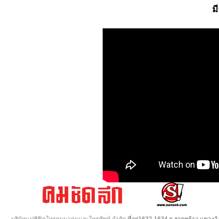
ม
บริษัทแปซิฟิคโทรคมนาคมและโทรศัพท์ จำกัด
ที่อยู่1632-1634 ถ.ลาดพร้าว แขวง