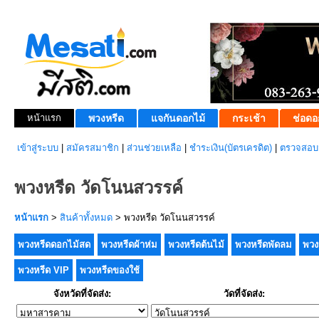
หน้าแรก
พวงหรีด
แจกันดอกไม้
กระเช้า
ช่อดอ
เข้าสู่ระบบ
|
สมัครสมาชิก
|
ส่วนช่วยเหลือ
|
ชำระเงิน(บัตรเครดิต)
|
ตรวจสอบส
พวงหรีด วัดโนนสวรรค์
หน้าแรก
>
สินค้าทั้งหมด
> พวงหรีด วัดโนนสวรรค์
พวงหรีดดอกไม้สด
พวงหรีดผ้าห่ม
พวงหรีดต้นไม้
พวงหรีดพัดลม
พวง
พวงหรีด VIP
พวงหรีดของใช้
จังหวัดที่จัดส่ง:
วัดที่จัดส่ง: