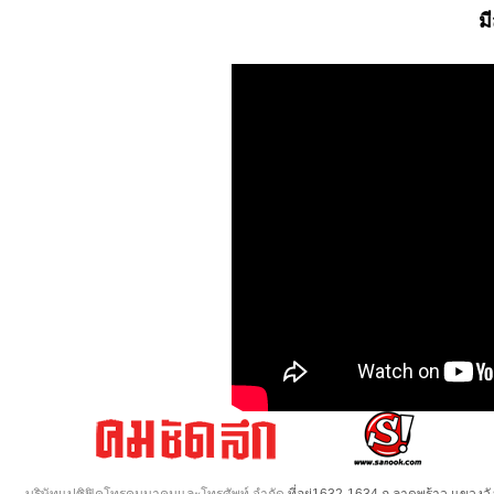
ม
บริษัทแปซิฟิคโทรคมนาคมและโทรศัพท์ จำกัด
ที่อยู่1632-1634 ถ.ลาดพร้าว แขวง