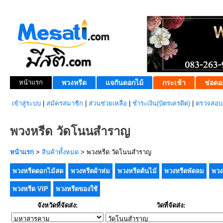
หน้าแรก
พวงหรีด
แจกันดอกไม้
กระเช้า
ช่อดอ
เข้าสู่ระบบ
|
สมัครสมาชิก
|
ส่วนช่วยเหลือ
|
ชำระเงิน(บัตรเครดิต)
|
ตรวจสอบส
พวงหรีด วัดโนนสำราญ
หน้าแรก
>
สินค้าทั้งหมด
> พวงหรีด วัดโนนสำราญ
พวงหรีดดอกไม้สด
พวงหรีดผ้าห่ม
พวงหรีดต้นไม้
พวงหรีดพัดลม
พวง
พวงหรีด VIP
พวงหรีดของใช้
จังหวัดที่จัดส่ง:
วัดที่จัดส่ง: