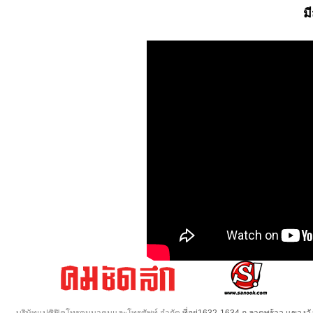
ม
บริษัทแปซิฟิคโทรคมนาคมและโทรศัพท์ จำกัด
ที่อยู่1632-1634 ถ.ลาดพร้าว แขวง