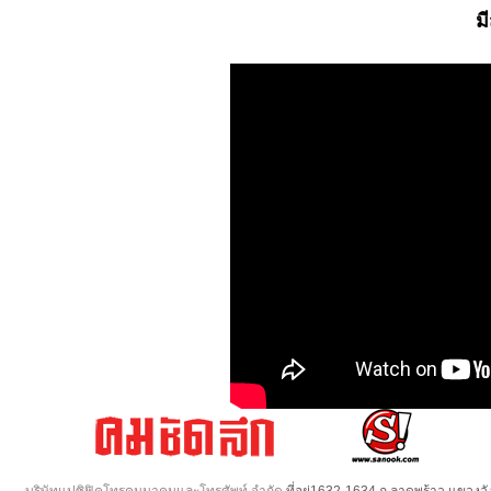
ม
บริษัทแปซิฟิคโทรคมนาคมและโทรศัพท์ จำกัด
ที่อยู่1632-1634 ถ.ลาดพร้าว แขวง