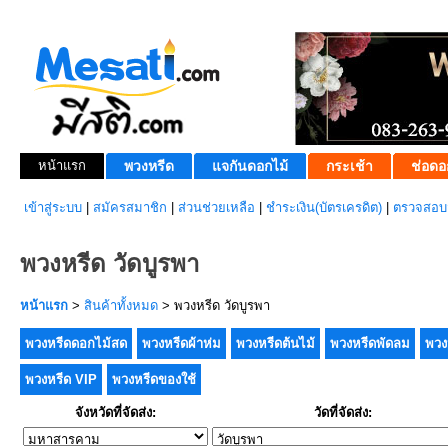
หน้าแรก
พวงหรีด
แจกันดอกไม้
กระเช้า
ช่อดอ
เข้าสู่ระบบ
|
สมัครสมาชิก
|
ส่วนช่วยเหลือ
|
ชำระเงิน(บัตรเครดิต)
|
ตรวจสอบส
พวงหรีด วัดบูรพา
หน้าแรก
>
สินค้าทั้งหมด
> พวงหรีด วัดบูรพา
พวงหรีดดอกไม้สด
พวงหรีดผ้าห่ม
พวงหรีดต้นไม้
พวงหรีดพัดลม
พวง
พวงหรีด VIP
พวงหรีดของใช้
จังหวัดที่จัดส่ง:
วัดที่จัดส่ง: