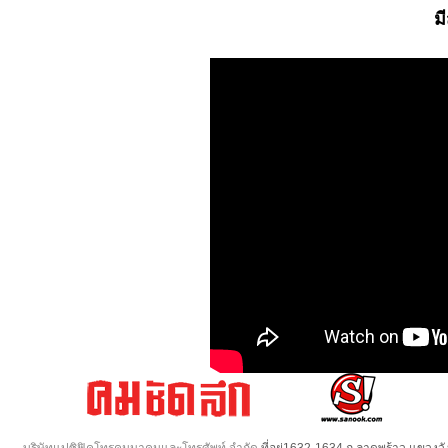
ม
บริษัทแปซิฟิคโทรคมนาคมและโทรศัพท์ จำกัด
ที่อยู่1632-1634 ถ.ลาดพร้าว แขวง