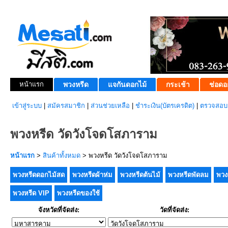
หน้าแรก
พวงหรีด
แจกันดอกไม้
กระเช้า
ช่อดอ
เข้าสู่ระบบ
|
สมัครสมาชิก
|
ส่วนช่วยเหลือ
|
ชำระเงิน(บัตรเครดิต)
|
ตรวจสอบส
พวงหรีด วัดวังโจดโสภาราม
หน้าแรก
>
สินค้าทั้งหมด
> พวงหรีด วัดวังโจดโสภาราม
พวงหรีดดอกไม้สด
พวงหรีดผ้าห่ม
พวงหรีดต้นไม้
พวงหรีดพัดลม
พวง
พวงหรีด VIP
พวงหรีดของใช้
จังหวัดที่จัดส่ง:
วัดที่จัดส่ง: