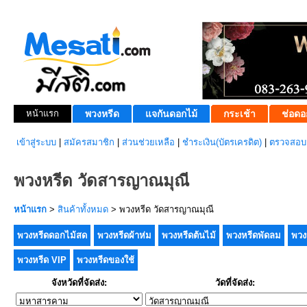
หน้าแรก
พวงหรีด
แจกันดอกไม้
กระเช้า
ช่อดอ
เข้าสู่ระบบ
|
สมัครสมาชิก
|
ส่วนช่วยเหลือ
|
ชำระเงิน(บัตรเครดิต)
|
ตรวจสอบส
พวงหรีด วัดสารญาณมุณี
หน้าแรก
>
สินค้าทั้งหมด
> พวงหรีด วัดสารญาณมุณี
พวงหรีดดอกไม้สด
พวงหรีดผ้าห่ม
พวงหรีดต้นไม้
พวงหรีดพัดลม
พวง
พวงหรีด VIP
พวงหรีดของใช้
จังหวัดที่จัดส่ง:
วัดที่จัดส่ง: