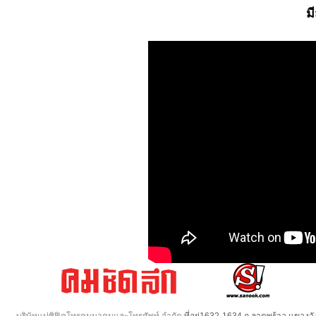
ม
บริษัทแปซิฟิคโทรคมนาคมและโทรศัพท์ จำกัด
ที่อยู่1632-1634 ถ.ลาดพร้าว แขวง