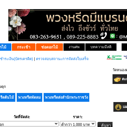
กไม้
กระเช้า
ช่อดอกไม้
งานศพ
บทความมีสติ
ชำระเงิน(บัตรเครดิต)
|
ตรวจสอบสถานะการจัดส่งใบเสร็จ
วัดหนอง
ตะก
งดุก
รีดต้นไม้
พวงหรีดพัดลม
พวงหรีดส่งสำนักพระราชวัง
แผน
วัดที่จัดส่ง:
ราคา: