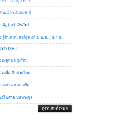
ินทรา เชวงกูล (จ๋า)
พัฒน์ พะเนียงเวทย์
ภณัฏฐ์ จรัสจิรภัทร์
อ ฐิตินนทน์ สุรดิฐนันท์ ม.ป.ช. , ม.ว.ม.
YO ISHII
อยงยุทธ ผดุงรัตน์
อจงลิ้ม สืบสายไทย
่สะอาด ฉ่อนเจริญ
่อไพศาล ปันทวังกูร