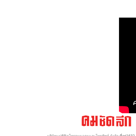
บริษัทแปซิฟิคโทรคมนาคมและโทรศัพท์ จำกัด
ที่อยู่16