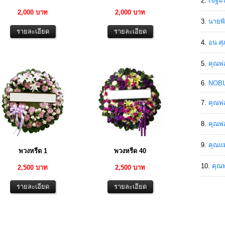
เขฐ์ม
2,000 บาท
2,000 บาท
นายพิ
อน.ศุ
คุณพ่
NOBU
คุณพ่
คุณพ่
คุณแม
พวงหรีด 1
พวงหรีด 40
คุณพ
2,500 บาท
2,500 บาท