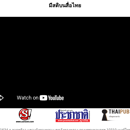
มีสติบนสื่อไทย
32-1634 ถ.ลาดพร้าว แขวงวังทองหลาง เขตวังทองหลาง กรุงเทพมหานครฯ 10310 เบอร์โทร