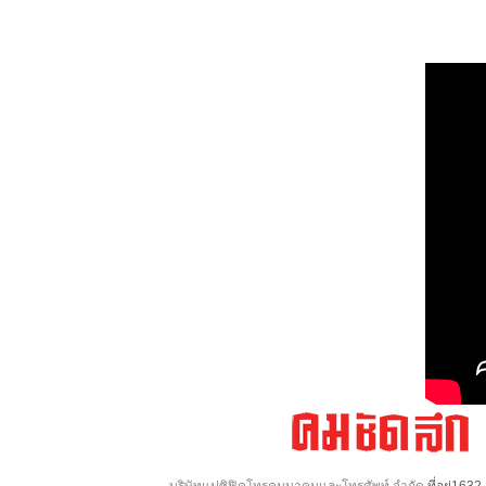
บริษัทแปซิฟิคโทรคมนาคมและโทรศัพท์ จำกัด
ที่อยู่16