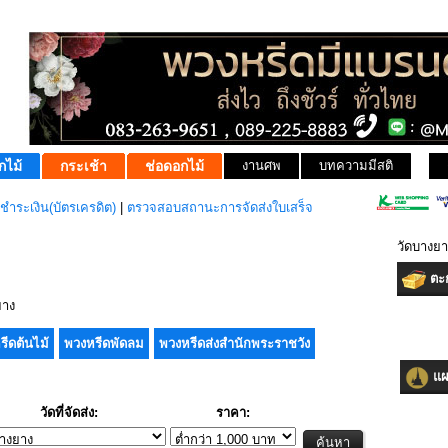
กไม้
กระเช้า
ช่อดอกไม้
งานศพ
บทความมีสติ
ชำระเงิน(บัตรเครดิต)
|
ตรวจสอบสถานะการจัดส่งใบเสร็จ
วัดบางยา
ตะก
ยาง
รีดต้นไม้
พวงหรีดพัดลม
พวงหรีดส่งสำนักพระราชวัง
แผน
วัดที่จัดส่ง:
ราคา: