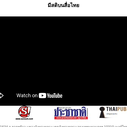
มีสติบนสื่อไทย
32-1634 ถ.ลาดพร้าว แขวงวังทองหลาง เขตวังทองหลาง กรุงเทพมหานครฯ 10310 เบอร์โทร