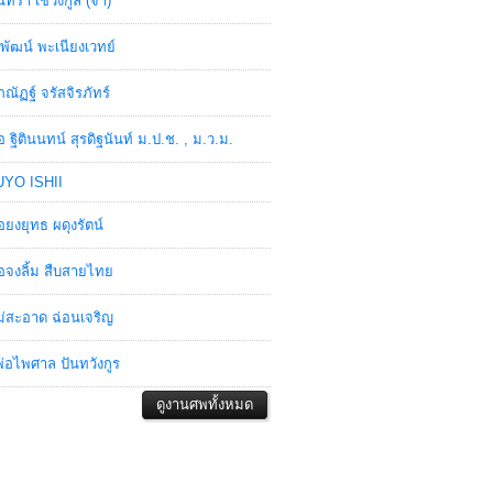
ินทรา เชวงกูล (จ๋า)
พัฒน์ พะเนียงเวทย์
ภณัฏฐ์ จรัสจิรภัทร์
อ ฐิตินนทน์ สุรดิฐนันท์ ม.ป.ช. , ม.ว.ม.
YO ISHII
อยงยุทธ ผดุงรัตน์
อจงลิ้ม สืบสายไทย
่สะอาด ฉ่อนเจริญ
่อไพศาล ปันทวังกูร