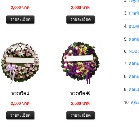
เขฐ์ม
2,000 บาท
2,000 บาท
นายพิ
อน.ศุ
คุณพ่
NOBU
คุณพ่
คุณพ่
คุณแม
พวงหรีด 1
พวงหรีด 40
คุณพ
2,500 บาท
2,500 บาท