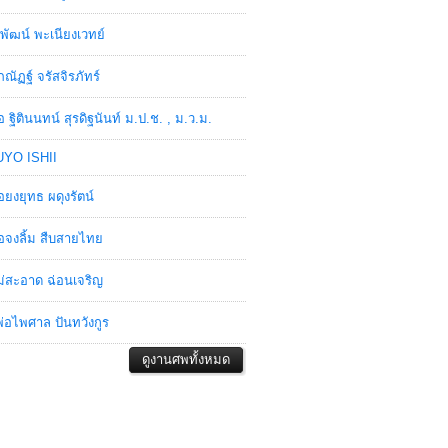
พัฒน์ พะเนียงเวทย์
ภณัฏฐ์ จรัสจิรภัทร์
อ ฐิตินนทน์ สุรดิฐนันท์ ม.ป.ช. , ม.ว.ม.
YO ISHII
อยงยุทธ ผดุงรัตน์
อจงลิ้ม สืบสายไทย
่สะอาด ฉ่อนเจริญ
่อไพศาล ปันทวังกูร