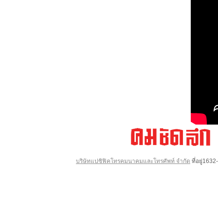
บริษัทแปซิฟิคโทรคมนาคมและโทรศัพท์ จำกัด
ที่อยู่16