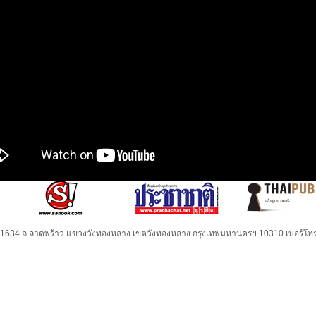
32-1634 ถ.ลาดพร้าว แขวงวังทองหลาง เขตวังทองหลาง กรุงเทพมหานครฯ 10310 เบอร์โทร