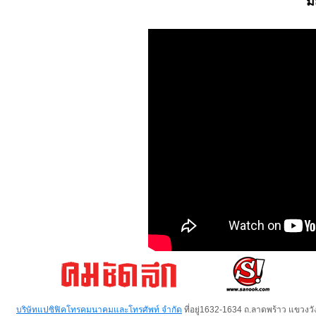
ม
บริษัทแปซิฟิคโทรคมนาคมและโทรศัพท์ จำกัด
ที่อยู่1632-1634 ถ.ลาดพร้าว แขวง