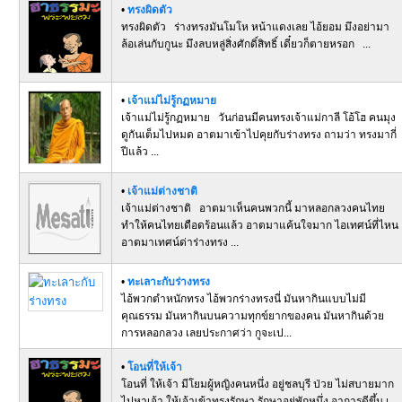
•
ทรงผิดตัว
ทรงผิดตัว ร่างทรงมันโมโห หน้าแดงเลย ไอ้ยอม มึงอย่ามา
ล้อเล่นกับกูนะ มึงลบหลู่สิ่งศักดิ์สิทธิ์ เดี๋ยวก็ตายหรอก ...
•
เจ้าแม่ไม่รู้กฏหมาย
เจ้าแม่ไม่รู้กฏหมาย วันก่อนมีคนทรงเจ้าแม่กาลี โอ้โฮ คนมุง
ดูกันเต็มไปหมด อาตมาเข้าไปคุยกับร่างทรง ถามว่า ทรงมากี่
ปีแล้ว ...
•
เจ้าแม่ต่างชาติ
เจ้าแม่ต่างชาติ อาตมาเห็นคนพวกนี้ มาหลอกลวงคนไทย
ทำให้คนไทยเดือดร้อนแล้ว อาตมาแค้นใจมาก ไอเทศน์ที่ไหน
อาตมาเทศน์ด่าร่างทรง ...
•
ทะเลาะกับร่างทรง
ไอ้พวกตำหนักทรง ไอ้พวกร่างทรงนี่ มันหากินแบบไม่มี
คุณธรรม มันหากินบนความทุกข์ยากของคน มันหากินด้วย
การหลอกลวง เลยประกาศว่า กูจะเป...
•
โอนที่ให้เจ้า
โอนที่ ให้เจ้า มีโยมผู้หญิงคนหนึ่ง อยู่ชลบุรี ป่วย ไม่สบายมาก
ไปหาเจ้า ให้เจ้าเข้าทรงรักษา รักษาอยู่พักหนึ่ง อาการดีขึ้น เ...