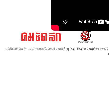
บริษัทแปซิฟิคโทรคมนาคมและโทรศัพท์ จำกัด
ที่อยู่1632-1634 ถ.ลาดพร้าว แขวง