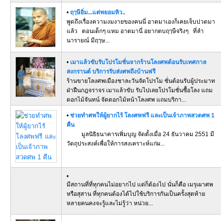
•
ฤๅษีอิ่ม...แต่พยอมหิว..
พูดถึงเรื่องความงมงายของคนนี่ อาตมาเองก็เคยเจ็บปวดมา
แล้ว ตอนเด็กๆ แหม อาตมานี่ อยากตบฤๅษีจริงๆ ที่ลำ
นารายณ์ มีฤๅษ...
•
เมาแล้วขับรับโปรโมชั่นจากร้านโลงศพต้อนรับเทศกาล
สงกรานต์ บริการรับส่งศพถึงบ้านฟรี
ร้านขายโลงศพเมืองชาละวันจัดโปรโม ชั่นต้อนรับผู้ประมาท
ฝ่าฝืนกฎจราจร เมาแล้วขับ รับไปเลยโปรโมชั่นซื้อโลง แถม
ดอกไม้จันทน์ จัดดอกไม้หน้าโลงศพ แถมบริกา...
•
ช่วยทำศพให้ผู้ยากไร้ โลงศพฟรี และเป็นเจ้าภาพสวดศพ 1
คืน
มูลนิธิธนาคารเพิ่มบุญ จัดตั้งเมื่อ 24 ธันวาคม 2551 มี
วัตถุประสงค์เพื่อให้การสงเคราะห์แก่ผ...
•
มีสถานที่ที่ทุกคนไม่อยากไป แต่ก็ต้องไป นั่นก็คือ เมรุเผาศพ
หรือสุสาน ที่ทุกคนต้องได้ไปใช้บริการกันเป็นครั้งสุดท้าย
หลายคนคงจะรู้และไม่รู้ว่า หน่วย...