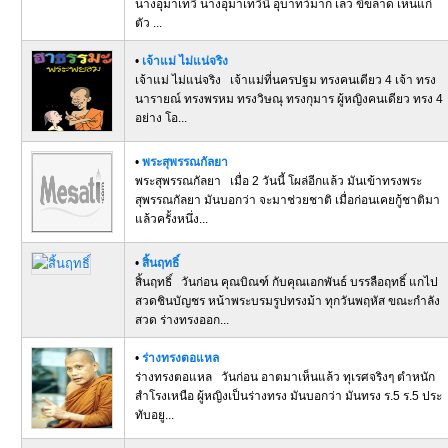
นางอุมาเทวี นางอุมาเทวีนี่ อุบาทว์มาก เลว ขี้ขลาด เห็นแก่
ตัว ...
•
เจ้าแม่ ไม่แน่จริง
เจ้าแม่ ไม่แน่จริง เจ้าแม่ที่นครปฐม ทรงคนเดียว 4 เจ้า ทรง
นารายณ์ ทรงพรหม ทรงวิษณุ ทรงกุมาร ผู้หญิงคนเดียว ทรง 4
อย่าง โอ...
•
พระสุพรรณกัลยา
พระสุพรรณกัลยา เมื่อ 2 วันนี้ โผล่อีกแล้ว มันเข้าทรงพระ
สุพรรณกัลยา มันบอกว่า จะมาช่วยชาติ เมื่อก่อนเคยกู้ชาติมา
แล้วครั้งหนึ่ง...
•
สิ้นฤทธิ์
สิ้นฤทธิ์ วันก่อน คุณบิณฑ์ กับคุณเอกพันธ์ บรรลือฤทธิ์ แกไป
สวดชินบัญชร หน้าพระบรมรูปทรงม้า ทุกวันพฤหัส ขณะกำลัง
สวด ร่างทรงออก...
•
ร่างทรงตอแหล
ร่างทรงตอแหล วันก่อน อาตมาเห็นแล้ว ทุเรศจริงๆ ตำหนัก
สำโรงเหนือ ผู้หญิงเป็นร่างทรง มันบอกว่า มันทรง ร.5 ร.5 ประ
ทับอยู...