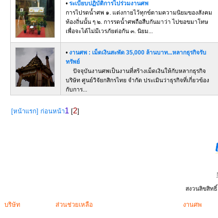
•
ระเบียบปฏิบัติการไปร่วมงานศพ
การไปรดน้ำศพ ๑. แต่งกายไว้ทุกข์ตามความนิยมของสังคม
ท้องถิ่นนั้น ๆ ๒. การรดน้ำศพถือสืบกันมาว่า ไปขอขมาโทษ
เพื่อจะได้ไม่มีเวรภัยต่อกัน ๓. นิยม...
•
งานศพ : เม็ดเงินสะพัด 35,000 ล้านบาท...หลากธุรกิจรับ
ทรัพย์
ปัจจุบันงานศพเป็นงานที่สร้างเม็ดเงินให้กับหลากธุรกิจ
บริษัท ศูนย์วิจัยกสิกรไทย จำกัด ประเมินว่าธุรกิจที่เกี่ยวข้อง
กับการ...
1
2
[หน้าแรก]
ก่อนหน้า
[
]
สงวนลิขสิทธ
บริษัท
ส่วนช่วยเหลือ
งานศพ