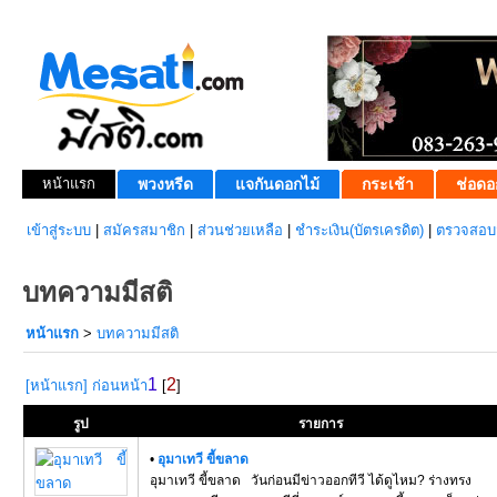
หน้าแรก
พวงหรีด
แจกันดอกไม้
กระเช้า
ช่อดอ
เข้าสู่ระบบ
|
สมัครสมาชิก
|
ส่วนช่วยเหลือ
|
ชำระเงิน(บัตรเครดิต)
|
ตรวจสอบส
บทความมีสติ
หน้าแรก
>
บทความมีสติ
1
2
[หน้าแรก]
ก่อนหน้า
[
]
รูป
รายการ
•
อุมาเทวี ขี้ขลาด
อุมาเทวี ขี้ขลาด วันก่อนมีข่าวออกทีวี ได้ดูไหม? ร่างทรง