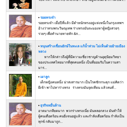
•
รอยทรงจำ
รอยทรงจำ เมื่อปีที่แล้ว มีตำหนักทรงอยู่แห่งหนึ่งในกรุงเทพฯ
อ้างว่าทรงพระวิษณุเทพ ร่างทรงมันจะมองหาผู้หญิงสวยๆ
รวยๆ เพื่อทำนายทายทัก &n...
•
หนุนสร้างเขื่อนยักษ์ในทะเล แก้น้ำท่วม ไม่เห็นด้วยย้ายเมือง
หลวง
หากให้กล่าวถึงผู้ที่มีความเชี่ยวชาญด้านอุตุนิยมวิทยา
ของประเทศไทยมากที่สุดคนหนึ่ง เป็นที่ยอมรับในความสา
มาร...
•
เผาลูก
เด็กหญิงคนหนึ่ง น่าสงสารมาก เป็นโรคชักกระตุก แม่คิดว่า
ผีเข้า พาไปหาร่างทรง ร่างทรงมันจุดเทียน แล้วลนทั่...
•
ธุรกิจหมื่นล้าน
อาตมาเกลียดมาก พวกร่างทรงเนี่ย มันหลอกลวง มันทำให้
ผู้คนเดือดร้อน คนยิ่งจนอยู่แล้ว และกำลังเดือดร้อน กำลังเป็น
ทุกข์ กลับมาถูก...