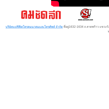
บริษัทแปซิฟิคโทรคมนาคมและโทรศัพท์ จำกัด
ที่อยู่1632-1634 ถ.ลาดพร้าว แขวง