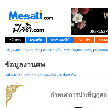
หน้าแรก
พวงหรีด
แจกันดอกไม้
กระเช้า
ช่อดอ
เข้าสู่ระบบ
|
สมัครสมาชิก
|
ส่วนช่วยเหลือ
|
ชำระเงิน(บัตรเครดิต)
|
ตรวจสอบส
ข้อมูลงานศพ
หน้าแรก
>
งานศพ
>
งานศพคุณแม่สะอาด ฉ่อนเจริญ
กำหนดการบำเพ็ญกุศล