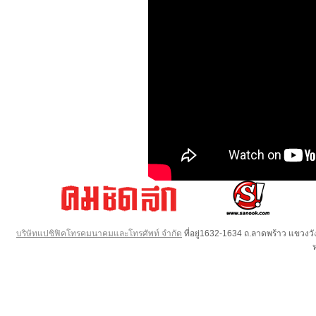
บริษัทแปซิฟิคโทรคมนาคมและโทรศัพท์ จำกัด
ที่อยู่1632-1634 ถ.ลาดพร้าว แขวง