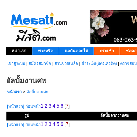
หน้าแรก
พวงหรีด
แจกันดอกไม้
กระเช้า
ช่อดอ
เข้าสู่ระบบ
|
สมัครสมาชิก
|
ส่วนช่วยเหลือ
|
ชำระเงิน(บัตรเครดิต)
|
ตรวจสอบส
อัลบั้มงานศพ
หน้าแรก
>
อัลบั้มงานศพ
1
2
3
4
5
6
7
[หน้าแรก]
ก่อนหน้า
[
]
รูป
อัลบั้มจากงานศพ
1
2
3
4
5
6
7
[หน้าแรก]
ก่อนหน้า
[
]