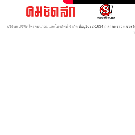
บริษัทแปซิฟิคโทรคมนาคมและโทรศัพท์ จำกัด
ที่อยู่1632-1634 ถ.ลาดพร้าว แขวง