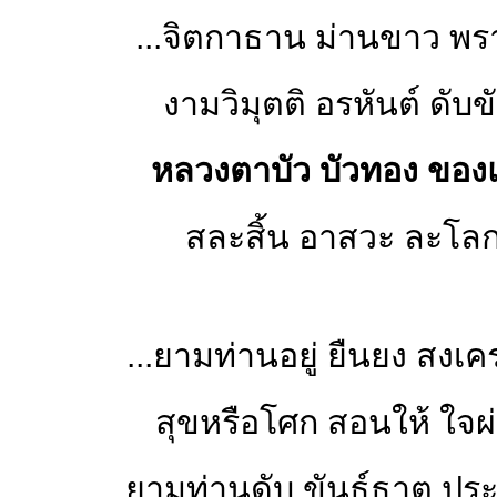
...จิตกาธาน ม่านขาว พราว
งามวิมุตติ อรหันต์ ดับขั
หลวงตาบัว บัวทอง ของ
สละสิ้น อาสวะ ละโล
...ยามท่านอยู่ ยืนยง สงเ
สุขหรือโศก สอนให้ ใจผ
ยามท่านดับ ขันธ์ธาตุ ป