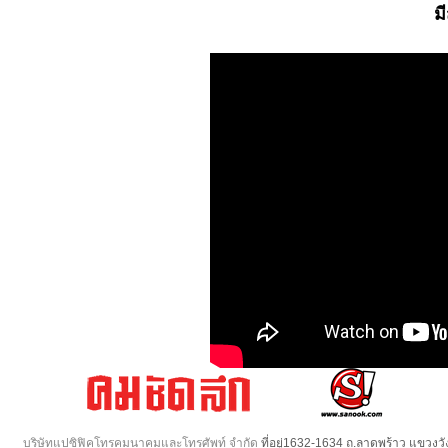
ม
บริษัทแปซิฟิคโทรคมนาคมและโทรศัพท์ จำกัด
ที่อยู่1632-1634 ถ.ลาดพร้าว แขวง