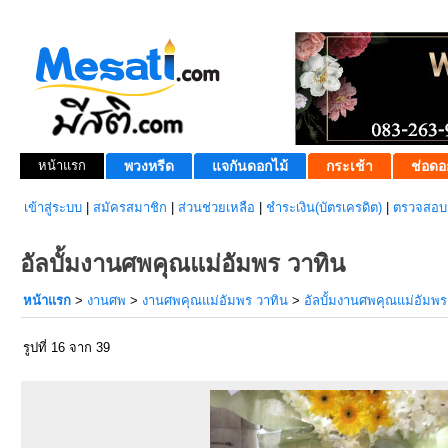
หน้าแรก
พวงหรีด
แจกันดอกไม้
กระเช้า
ช่อดอ
เข้าสู่ระบบ
|
สมัครสมาชิก
|
ส่วนช่วยเหลือ
|
ชำระเงิน(บัตรเครดิต)
|
ตรวจสอบส
อัลบั้มงานศพคุณแม่อัมพร วาทิน
หน้าแรก
>
งานศพ
>
งานศพคุณแม่อัมพร วาทิน
>
อัลบั้มงานศพคุณแม่อัมพร
รูปที่ 16 จาก 39