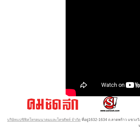
บริษัทแปซิฟิคโทรคมนาคมและโทรศัพท์ จำกัด
ที่อยู่1632-1634 ถ.ลาดพร้าว แขวง