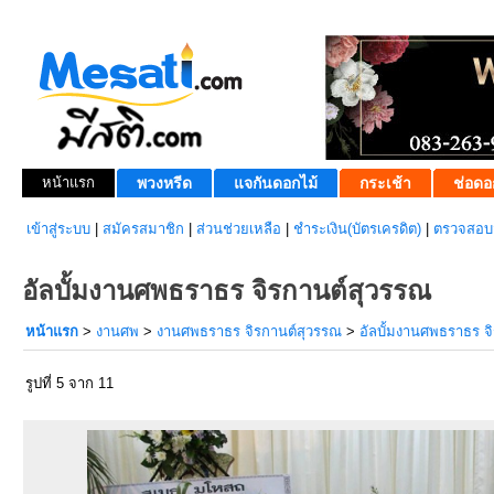
หน้าแรก
พวงหรีด
แจกันดอกไม้
กระเช้า
ช่อดอ
เข้าสู่ระบบ
|
สมัครสมาชิก
|
ส่วนช่วยเหลือ
|
ชำระเงิน(บัตรเครดิต)
|
ตรวจสอบส
อัลบั้มงานศพธราธร จิรกานต์สุวรรณ
หน้าแรก
>
งานศพ
>
งานศพธราธร จิรกานต์สุวรรณ
>
อัลบั้มงานศพธราธร จ
รูปที่ 5 จาก 11