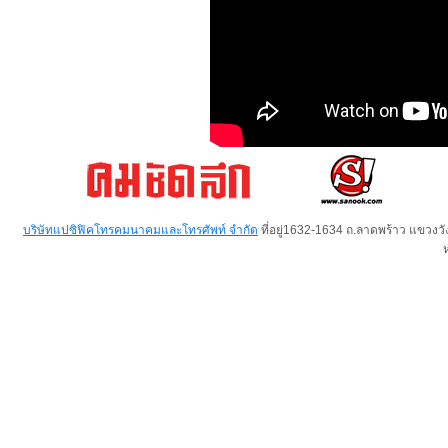
บริษัทแปซิฟิคโทรคมนาคมและโทรศัพท์ จำกัด
ที่อยู่1632-1634 ถ.ลาดพร้าว แขวง