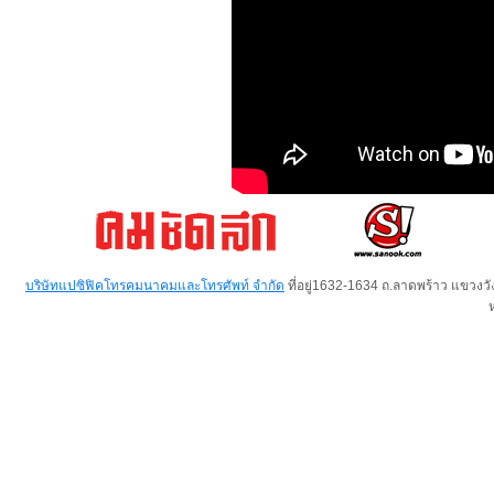
บริษัทแปซิฟิคโทรคมนาคมและโทรศัพท์ จำกัด
ที่อยู่1632-1634 ถ.ลาดพร้าว แขวง