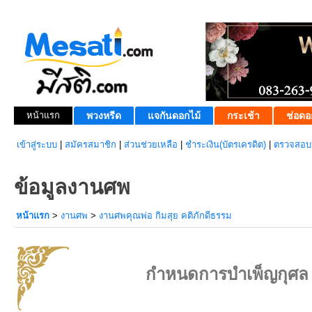
หน้าแรก
พวงหรีด
แจกันดอกไม้
กระเช้า
ช่อดอ
เข้าสู่ระบบ
|
สมัครสมาชิก
|
ส่วนช่วยเหลือ
|
ชำระเงิน(บัตรเครดิต)
|
ตรวจสอบส
ข้อมูลงานศพ
หน้าแรก
>
งานศพ
>
งานศพคุณพ่อ กิมสุย คติภักดีธรรม
กำหนดการบำเพ็ญกุศล