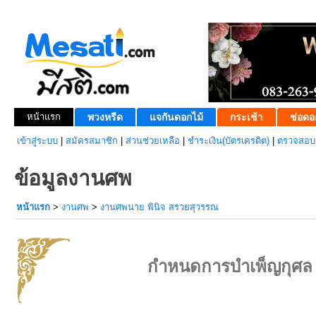
หน้าแรก
พวงหรีด
แจกันดอกไม้
กระเช้า
ช่อดอ
เข้าสู่ระบบ
|
สมัครสมาชิก
|
ส่วนช่วยเหลือ
|
ชำระเงิน(บัตรเครดิต)
|
ตรวจสอบส
ข้อมูลงานศพ
หน้าแรก
>
งานศพ
>
งานศพนาย พินิจ สรวยสุวรรณ
กำหนดการบำเพ็ญกุศล