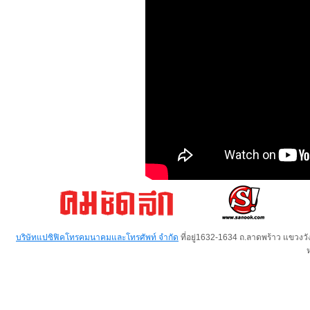
บริษัทแปซิฟิคโทรคมนาคมและโทรศัพท์ จำกัด
ที่อยู่1632-1634 ถ.ลาดพร้าว แขวง