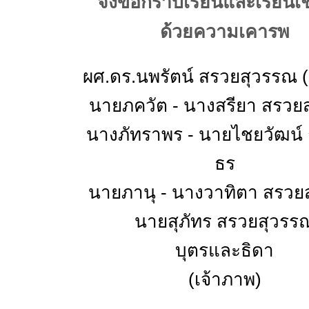
จึงขอกราบเรียนและเรียนเ
ด้วยความเคารพ
ผศ.ดร.นพรัตน์ สรวยสุวรรณ 
นายภควัต - นางสรียา สรวย
นางภัทราพร - นายไชยวัฒน์
ธร
นายภานุ - นางวาทิตา สรวย
นายสุภัทร สรวยสุวรร
บุตรและธิดา
(เจ้าภาพ)