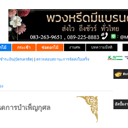
กไม้
กระเช้า
ช่อดอกไม้
งานศพ
บทความมีสติ
ชำระเงิน(บัตรเครดิต)
|
ตรวจสอบสถานะการจัดส่งใบเสร็จ
ตะก
อง
อัลบั้ม
ดการบำเพ็ญกุศล