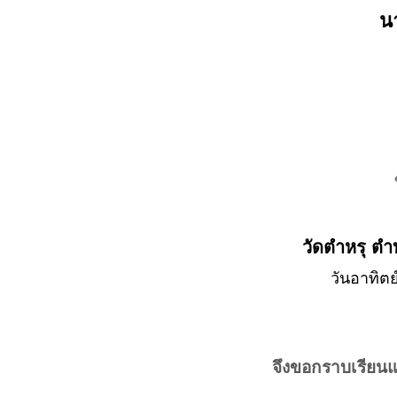
นา
วัดตำหรุ ต
วันอาทิตย
จึงขอกราบเรียน