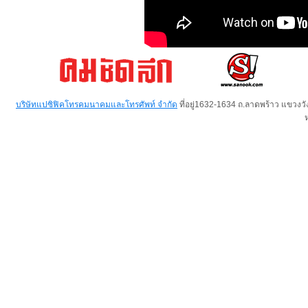
บริษัทแปซิฟิคโทรคมนาคมและโทรศัพท์ จำกัด
ที่อยู่1632-1634 ถ.ลาดพร้าว แขวง