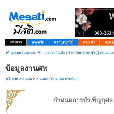
หน้าแรก
พวงหรีด
แจกันดอกไม้
กระเช้า
ช่อดอ
เข้าสู่ระบบ
|
สมัครสมาชิก
|
ส่วนช่วยเหลือ
|
ชำระเงิน(บัตรเครดิต)
|
ตรวจสอบส
ข้อมูลงานศพ
หน้าแรก
>
งานศพ
>
งานศพพลโท มานิต ทรัพย์สกุล
กำหนดการบำเพ็ญกุศล