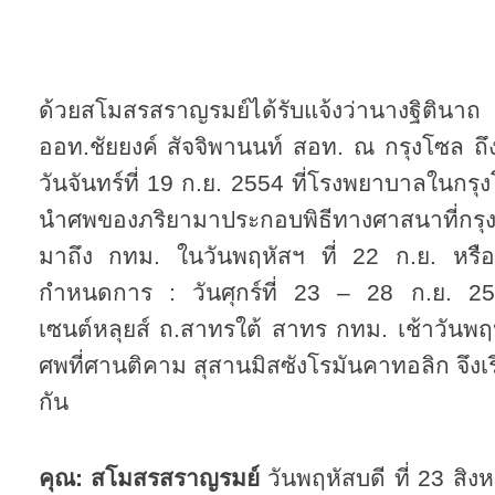
ด้วยสโมสรสราญรมย์ได้รับแจ้งว่านางฐิตินาถ
ออท.ชัยยงค์ สัจจิพานนท์ สอท. ณ กรุงโซล ถึง
วันจันทร์ที่ 19 ก.ย. 2554 ที่โรงพยาบาลในกร
นำศพของภริยามาประกอบพิธีทางศาสนาที่กร
มาถึง กทม. ในวันพฤหัสฯ ที่ 22 ก.ย. หรือศ
กำหนดการ : วันศุกร์ที่ 23 – 28 ก.ย. 255
เซนต์หลุยส์ ถ.สาทรใต้ สาทร กทม. เช้าวันพฤห
ศพที่ศานติคาม สุสานมิสซังโรมันคาทอลิก จึงเ
กัน
คุณ: สโมสรสราญรมย์
วันพฤหัสบดี ที่ 23 ส