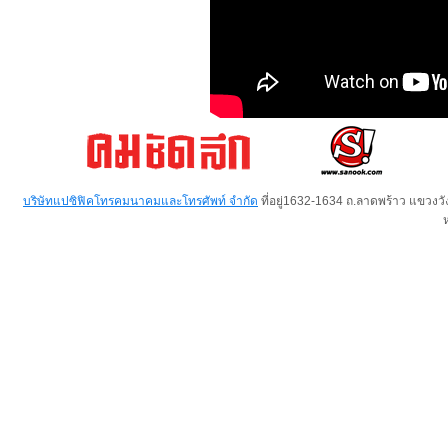
บริษัทแปซิฟิคโทรคมนาคมและโทรศัพท์ จำกัด
ที่อยู่1632-1634 ถ.ลาดพร้าว แขวง