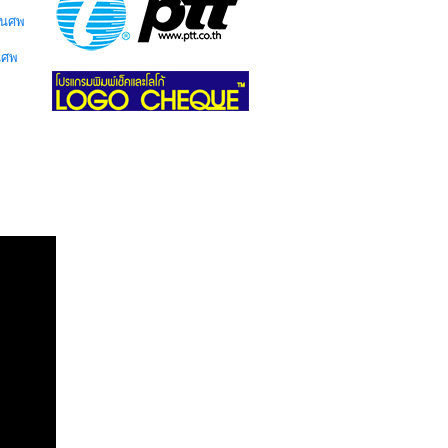
านศพ
นศพ