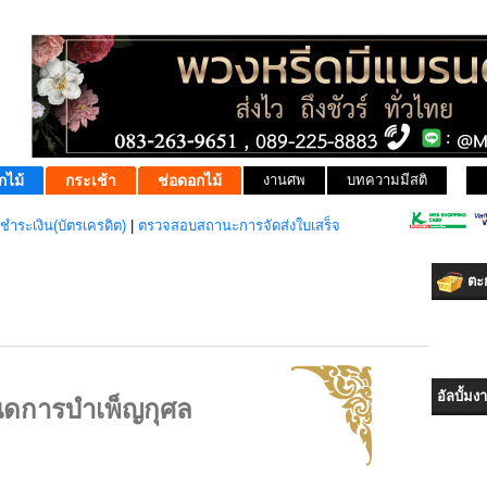
กไม้
กระเช้า
ช่อดอกไม้
งานศพ
บทความมีสติ
ชำระเงิน(บัตรเครดิต)
|
ตรวจสอบสถานะการจัดส่งใบเสร็จ
ตะก
อัลบั้ม
ดการบำเพ็ญกุศล