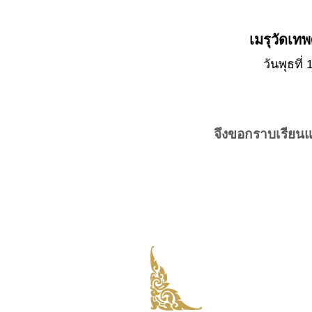
เมรุวัดเท
วันพุธที
จึงขอกราบเรียน