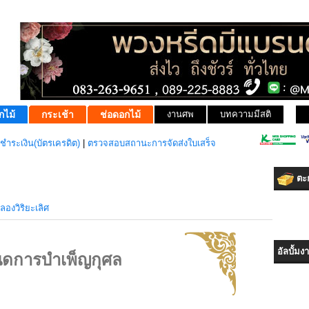
กไม้
กระเช้า
ช่อดอกไม้
งานศพ
บทความมีสติ
ชำระเงิน(บัตรเครดิต)
|
ตรวจสอบสถานะการจัดส่งใบเสร็จ
ตะก
องวิริยะเลิศ
อัลบั้ม
ดการบำเพ็ญกุศล