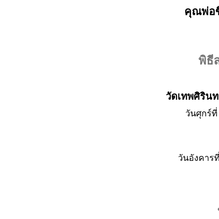
คุณพ่อช
พิธ
วัดเทพศิริน
วันศุกร์
วันอังคารท