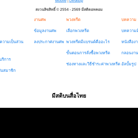
Mobile
|
Desktop
สงวนลิขสิทธิ์ © 2554 - 2569 มีสติดอทคอม
งานศพ
พวงหรีด
บทความ
ข้อมูลงานศพ
เลือกพวงหรีด
บทความมี
วามเป็นส่วน
ลงประกาศงานศพ
พวงหรีดมีแบรนด์คืออะไร
หนังสือง
ขั้นตอนการสั่งซื้อพวงหรีด
กลอนงา
บริการ
ช่องทางและวิธีชำระค่าพวงหรีด
อัลบั้มรูป
ป็นสมาชิก
มีสติบนสื่อไทย