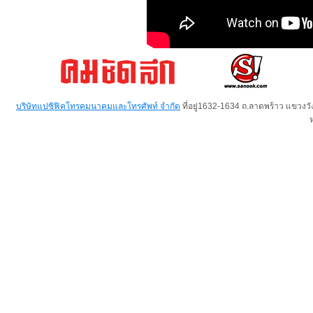
บริษัทแปซิฟิคโทรคมนาคมและโทรศัพท์ จำกัด
ที่อยู่1632-1634 ถ.ลาดพร้าว แขวง