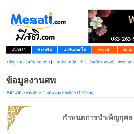
หน้าแรก
พวงหรีด
แจกันดอกไม้
กระเช้า
ช่อดอ
เข้าสู่ระบบ
|
สมัครสมาชิก
|
ส่วนช่วยเหลือ
|
ชำระเงิน(บัตรเครดิต)
|
ตรวจสอบส
ข้อมูลงานศพ
หน้าแรก
>
งานศพ
>
งานศพนาง ทองย้อย เริงสำราญ
กำหนดการบำเพ็ญกุศล