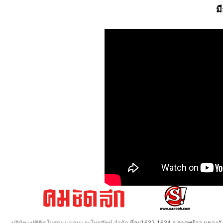
ม
บริษัทแปซิฟิคโทรคมนาคมและโทรศัพท์ จำกัด
ที่อยู่1632-1634 ถ.ลาดพร้าว แขวง