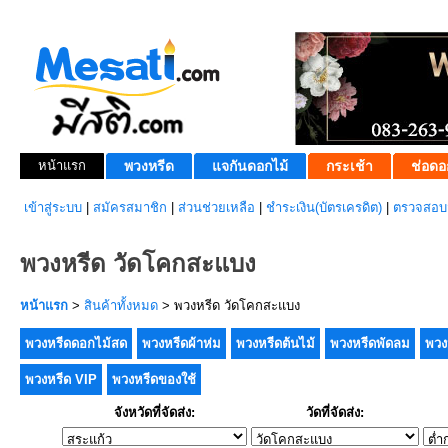
หน้าแรก
พวงหรีด
แจกันดอกไม้
กระเช้า
ช่อดอ
เข้าสู่ระบบ
|
สมัครสมาชิก
|
ส่วนช่วยเหลือ
|
ชำระเงิน(บัตรเครดิต)
|
ตรวจสอบส
พวงหรีด วัดโคกสะแบง
หน้าแรก
>
สินค้าทั้งหมด
> พวงหรีด วัดโคกสะแบง
พวงหรีดดอกไม้สด
พวงหรีดผ้าห่ม
พวงหรีดต้นไม้
พวงหรีดพัดลม
พวง
พวงหรีด VIP
พวงหรีดของใช้
จังหวัดที่จัดส่ง:
วัดที่จัดส่ง: